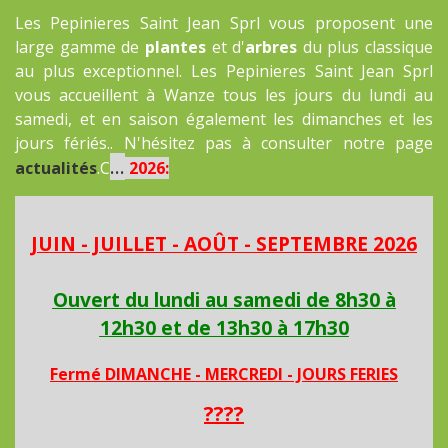
Les Pepinieres Saint Jean Sprl vous proposent une
large gamme de
plantes
et d'
arbres
du plus classique
au plus exceptionnel. Les Pepinieres Saint Jean Sprl
vous accueillent à Wanze tous les jours du lundi au
samedi, et en saison également les dimanches et les
jours fériés.. N'hésitez pas à consulter notre page
...
actualités
.C
2026:
JUIN - JUILLET - AOÛT - SEPTEMBRE 2026
Ouvert du lundi au samedi de 8h30 à
12h30 et de 13h30 à 17h30
Fermé DIMANCHE - MERCREDI - JOURS FERIES
????